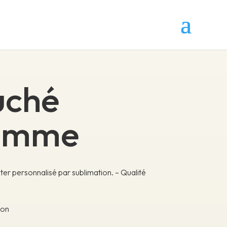
uché
Femme
er personnalisé par sublimation. – Qualité
ion