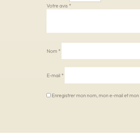
Votre avis
*
Nom
*
E-mail
*
Enregistrer mon nom, mon e-mail et mon 