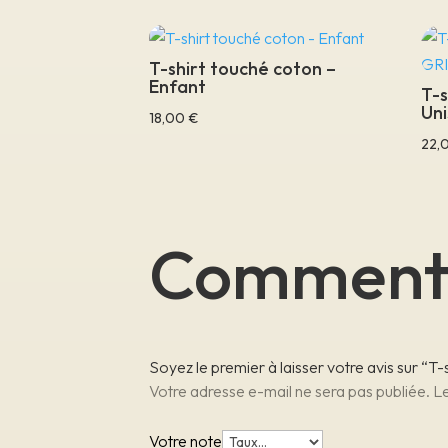
T-shirt touché coton –
Enfant
T-s
Uni
18,00
€
22,
Comment
Soyez le premier à laisser votre avis sur “
Votre adresse e-mail ne sera pas publiée.
Le
Votre note