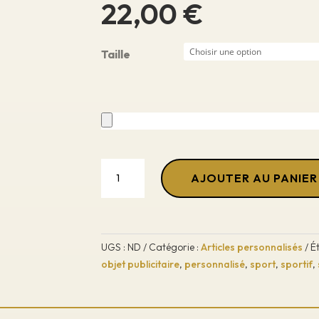
22,00
€
Taille
quantité
de
AJOUTER AU PANIER
T-
shirt
touché
coton
UGS :
ND
Catégorie :
Articles personnalisés
É
-
objet publicitaire
,
personnalisé
,
sport
,
sportif
,
Femme