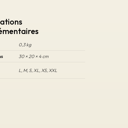
ations
émentaires
0,3 kg
ns
30 × 20 × 4 cm
L, M, S, XL, XS, XXL