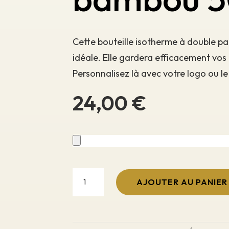
Cette bouteille isotherme à double p
idéale. Elle gardera efficacement vos
Personnalisez là avec votre logo ou l
24,00
€
quantité
de
AJOUTER AU PANIER
Bouteille
isotherme
en