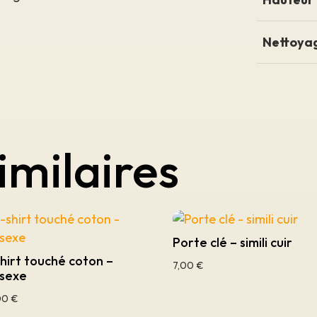
Nettoya
imilaires
Porte clé – simili cuir
hirt touché coton –
7,00
€
isexe
00
€