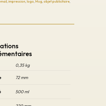
email
,
impression
,
logo
,
Mug
,
objet publicitaire
,
ations
émentaires
0,35 kg
e
72 mm
é
500 ml
220 mm