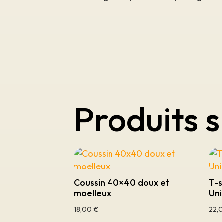
Produits s
Coussin 40×40 doux et
T-s
moelleux
Un
18,00
€
22,