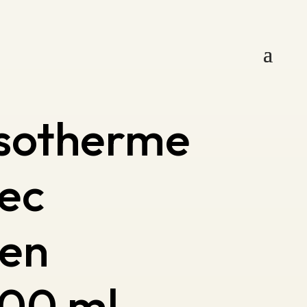
 isotherme
vec
 en
00 ml