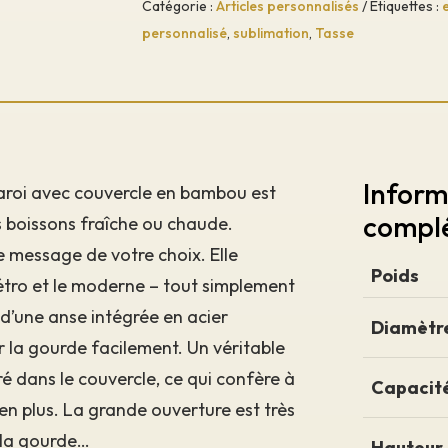
inox
Catégorie :
Articles personnalisés
Étiquettes :
avec
personnalisé
,
sublimation
,
Tasse
couvercle
en
bambou
500
ml
Inform
paroi avec couvercle en bambou est
compl
s boissons fraîche ou chaude.
e message de votre choix. Elle
Poids
tro et le moderne – tout simplement
é d’une anse intégrée en acier
Diamètr
 la gourde facilement. Un véritable
 dans le couvercle, ce qui confère à
Capacit
en plus. La grande ouverture est très
 la gourde…
Hauteur